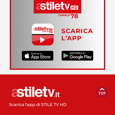
SCARICA
L’APP
Scarica l'app di STILE TV HD