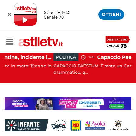
Stile TV HD
OTTIENI
Canale 78
Altavilla Silentina, incidente in moto nella notte: 19enne in prognosi riservata
POLITICA
19:43
: 19enne in
CAPACCIO PAESTUM. È stato un Consiglio comuna
drammatico, q...