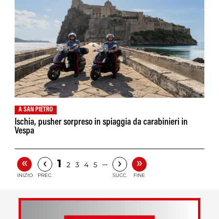
A SAN PIETRO
Ischia, pusher sorpreso in spiaggia da carabinieri in
Vespa
«
»
‹
›
1
…
2
3
4
5
INIZIO
PREC.
SUCC.
FINE