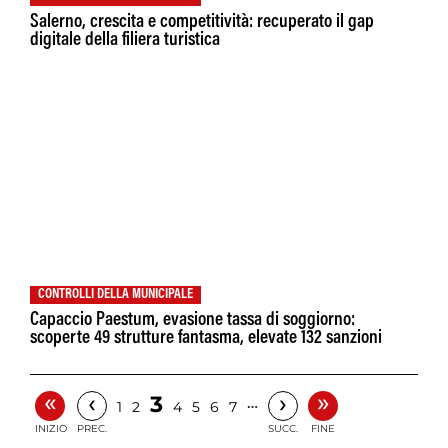
Salerno, crescita e competitività: recuperato il gap
digitale della filiera turistica
CONTROLLI DELLA MUNICIPALE
Capaccio Paestum, evasione tassa di soggiorno:
scoperte 49 strutture fantasma, elevate 132 sanzioni
«
»
‹
›
3
…
1
2
4
5
6
7
INIZIO
PREC.
SUCC.
FINE