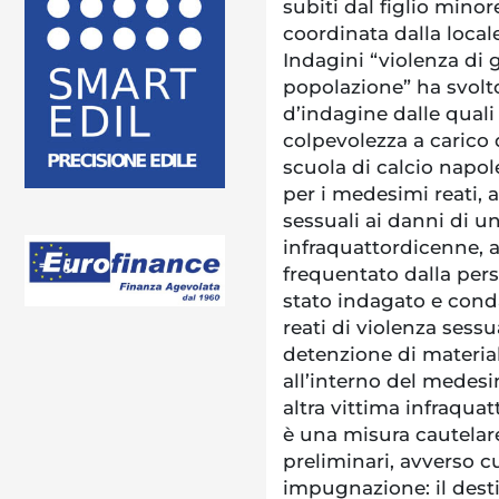
subiti dal figlio minor
coordinata dalla local
Indagini “violenza di g
popolazione” ha svolto
d’indagine dalle quali
colpevolezza a carico 
scuola di calcio napol
per i medesimi reati,
sessuali ai danni di un
infraquattordicenne, al
frequentato dalla pers
stato indagato e conda
reati di violenza sess
detenzione di materi
all’interno del medesi
altra vittima infraqua
è una misura cautelare
preliminari, avverso 
impugnazione: il desti