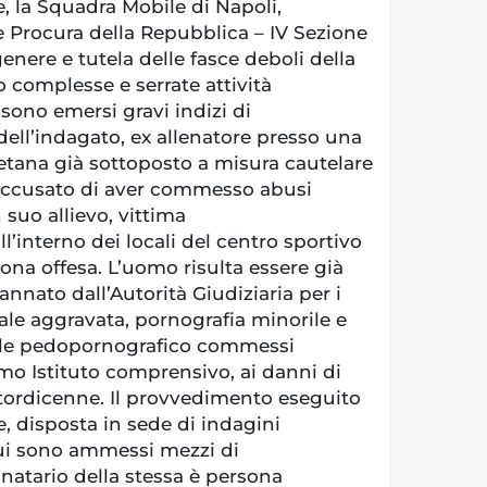
e, la Squadra Mobile di Napoli,
e Procura della Repubblica – IV Sezione
enere e tutela delle fasce deboli della
 complesse e serrate attività
 sono emersi gravi indizi di
dell’indagato, ex allenatore presso una
etana già sottoposto a misura cautelare
 accusato di aver commesso abusi
 suo allievo, vittima
l’interno dei locali del centro sportivo
ona offesa. L’uomo risulta essere già
nnato dall’Autorità Giudiziaria per i
uale aggravata, pornografia minorile e
ale pedopornografico commessi
mo Istituto comprensivo, ai danni di
ttordicenne. Il provvedimento eseguito
, disposta in sede di indagini
cui sono ammessi mezzi di
natario della stessa è persona