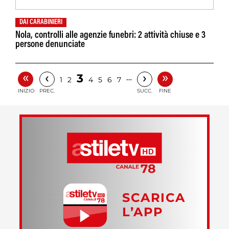
DAI CARABINIERI
Nola, controlli alle agenzie funebri: 2 attività chiuse e 3
persone denunciate
«
»
‹
›
3
…
1
2
4
5
6
7
INIZIO
PREC.
SUCC.
FINE
SCARICA
L’APP