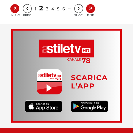
«
»
‹
›
2
…
1
3
4
5
6
INIZIO
PREC.
SUCC.
FINE
SCARICA
L’APP