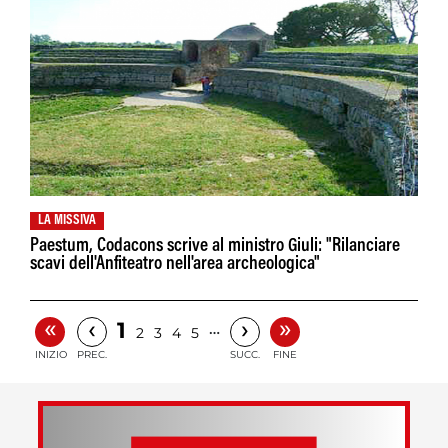
LA MISSIVA
Paestum, Codacons scrive al ministro Giuli: "Rilanciare
scavi dell'Anfiteatro nell'area archeologica"
«
»
‹
›
1
…
2
3
4
5
INIZIO
PREC.
SUCC.
FINE