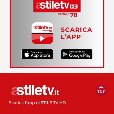
SCARICA
L’APP
Scarica l'app di STILE TV HD