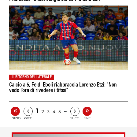
IL RITORNO DEL LATERALE
Calcio a 5, Feldi Eboli riabbraccia Lorenzo Etzi: "Non
vedo l'ora di rivedere i tifosi"
«
»
‹
›
1
…
2
3
4
5
INIZIO
PREC.
SUCC.
FINE