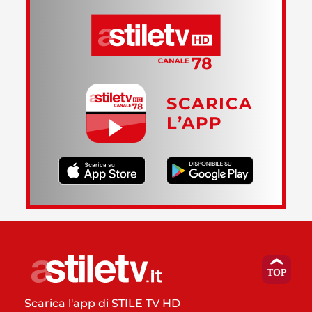
SCARICA
L’APP
Scarica l'app di STILE TV HD