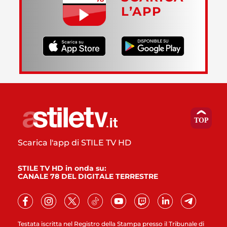
L’APP
Scarica l'app di STILE TV HD
STILE TV HD in onda su:
CANALE 78 DEL DIGITALE TERRESTRE
Testata iscritta nel Registro della Stampa presso il Tribunale di