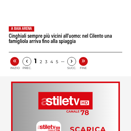
A BAIA ARENA
Cinghiali sempre più vicini all'uomo: nel Cilento una
famigliola arriva fino alla spiaggia
«
»
‹
›
1
…
2
3
4
5
INIZIO
PREC.
SUCC.
FINE
SCARICA