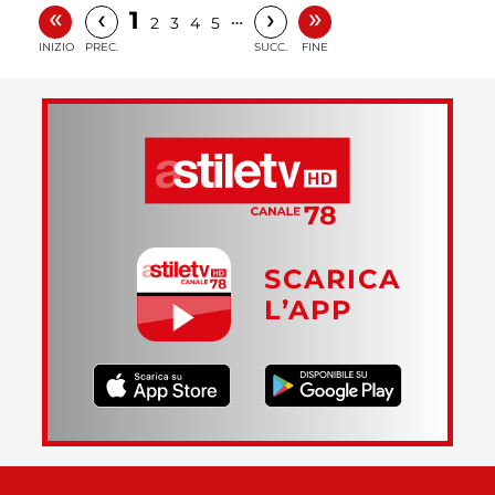
«
»
‹
›
1
…
2
3
4
5
INIZIO
PREC.
SUCC.
FINE
SCARICA
L’APP