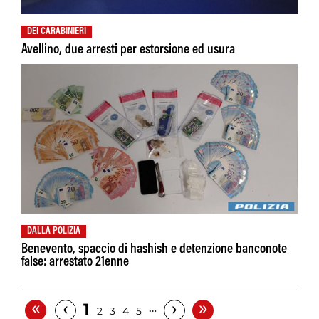
DEI CARABINIERI
Avellino, due arresti per estorsione ed usura
DALLA POLIZIA
Benevento, spaccio di hashish e detenzione banconote
false: arrestato 21enne
«
»
‹
›
1
…
2
3
4
5