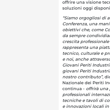
offrire una visione te
soluzioni oggi disponib
“Siamo orgogliosi di av
Conferenza, una manif
obiettivi che, come Con
da sempre condividiam
crescita professionale
rappresenta una piatt
tecnico, culturale e pr
e noi, anche attravers
Giovani Periti Industria
giovani Periti Industria
nostro contributo”
, d
Nazionale dei Periti I
continua -
offrirà una 
professionali internaz
tecniche e tavoli di c
e innovazioni locali i