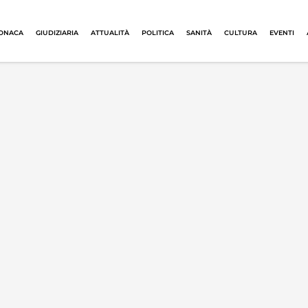
ONACA
GIUDIZIARIA
ATTUALITÀ
POLITICA
SANITÀ
CULTURA
EVENTI