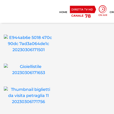
HOME
CR