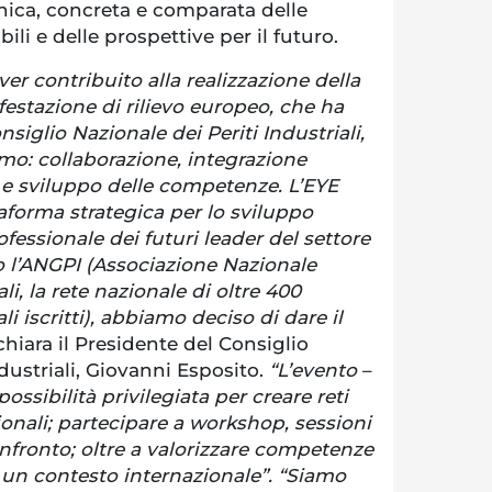
cnica, concreta e comparata delle
ili e delle prospettive per il futuro.
er contribuito alla realizzazione della
estazione di rilievo europeo, che ha
siglio Nazionale dei Periti Industriali,
o: collaborazione, integrazione
 e sviluppo delle competenze. L’EYE
aforma strategica per lo sviluppo
ofessionale dei futuri leader del settore
o l’ANGPI (Associazione Nazionale
li, la rete nazionale di oltre 400
li iscritti), abbiamo deciso di dare il
ichiara il Presidente del Consiglio
ndustriali, Giovanni Esposito.
“L’evento
–
possibilità privilegiata per creare reti
ionali; partecipare a workshop, sessioni
onfronto; oltre a valorizzare competenze
n un contesto internazionale”. “Siamo