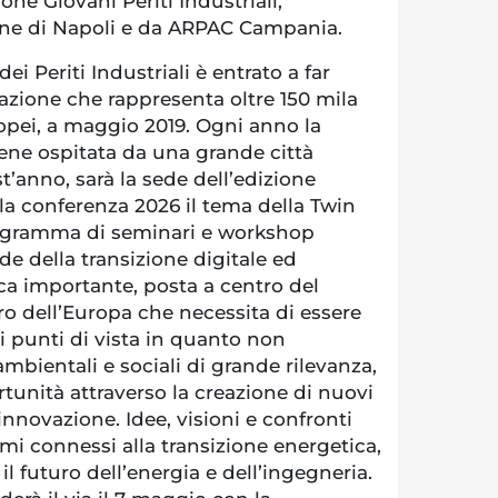
one Giovani Periti Industriali,
ne di Napoli e da ARPAC Campania.
ei Periti Industriali è entrato a far
ciazione che rappresenta oltre 150 mila
opei, a maggio 2019. Ogni anno la
ene ospitata da una grande città
t’anno, sarà la sede dell’edizione
lla conferenza 2026 il tema della Twin
rogramma di seminari e workshop
ide della transizione digitale ed
ca importante, posta a centro del
uro dell’Europa che necessita di essere
si punti di vista in quanto non
ambientali e sociali di grande rilevanza,
tunità attraverso la creazione di nuovi
’innovazione. Idee, visioni e confronti
emi connessi alla transizione energetica,
l futuro dell’energia e dell’ingegneria.