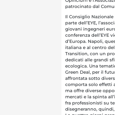
Opificium e l’Associazi
patrocinato dal Comu
Il Consiglio Nazionale d
parte dell’EYE, l’asso
giovani ingegneri eur
conferenza dell’EYE vi
d’Europa. Napoli, ques
italiana e al centro de
Transition, con un p
dedicati alle grandi sf
ecologica. Una temati
Green Deal, per il fut
affrontata sotto diver
comporta solo effetti 
ma offre diverse oppor
mercati e la spinta all
fra professionisti su t
disegneranno, quindi, i