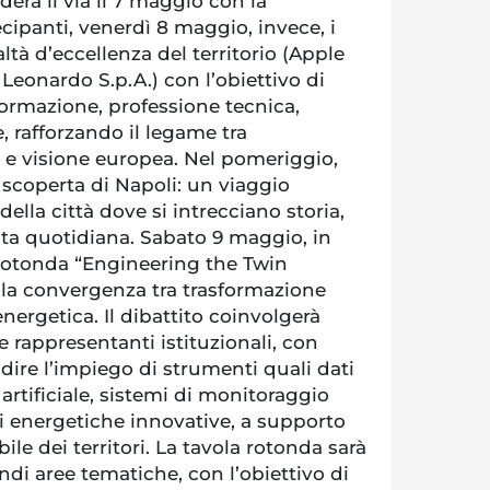
erà il via il 7 maggio con la
ecipanti, venerdì 8 maggio, invece, i
ltà d’eccellenza del territorio (Apple
eonardo S.p.A.) con l’obiettivo di
 formazione, professione tecnica,
 rafforzando il legame tra
e visione europea. Nel pomeriggio,
a scoperta di Napoli: un viaggio
ella città dove si intrecciano storia,
vita quotidiana. Sabato 9 maggio, in
rotonda “Engineering the Twin
lla convergenza tra trasformazione
energetica. Il dibattito coinvolgerà
 e rappresentanti istituzionali, con
ndire l’impiego di strumenti quali dati
a artificiale, sistemi di monitoraggio
i energetiche innovative, a supporto
ile dei territori. La tavola rotonda sarà
ndi aree tematiche, con l’obiettivo di