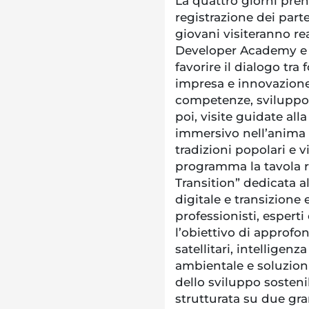
La quattro giorni prend
registrazione dei part
giovani visiteranno rea
Developer Academy e L
favorire il dialogo tra
impresa e innovazione,
competenze, sviluppo 
poi, visite guidate all
immersivo nell’anima d
tradizioni popolari e 
programma la tavola 
Transition” dedicata a
digitale e transizione 
professionisti, esperti
l’obiettivo di approfo
satellitari, intelligenz
ambientale e soluzion
dello sviluppo sostenib
strutturata su due gra