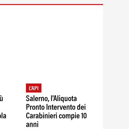
L'API
iù
Salerno, l'Aliquota
Pronto Intervento dei
ola
Carabinieri compie 10
anni