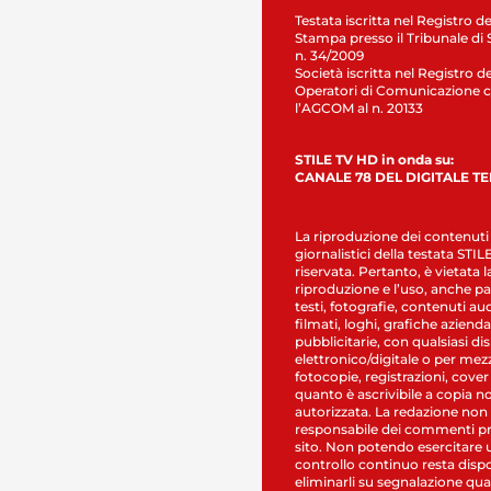
Testata iscritta nel Registro de
Stampa presso il Tribunale di 
n. 34/2009
Società iscritta nel Registro de
Operatori di Comunicazione c
l’AGCOM al n. 20133
STILE TV HD in onda su:
CANALE 78 DEL DIGITALE T
La riproduzione dei contenuti
giornalistici della testata STI
riservata. Pertanto, è vietata l
riproduzione e l’uso, anche par
testi, fotografie, contenuti au
filmati, loghi, grafiche aziendal
pubblicitarie, con qualsiasi di
elettronico/digitale o per mez
fotocopie, registrazioni, cover
quanto è ascrivibile a copia n
autorizzata. La redazione non
responsabile dei commenti pr
sito. Non potendo esercitare 
controllo continuo resta dispo
eliminarli su segnalazione qual