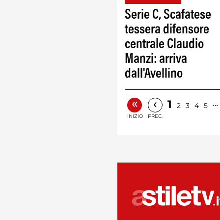
Serie C, Scafatese
tessera difensore
centrale Claudio
Manzi: arriva
dall'Avellino
«
‹
1
…
2
3
4
5
INIZIO
PREC.