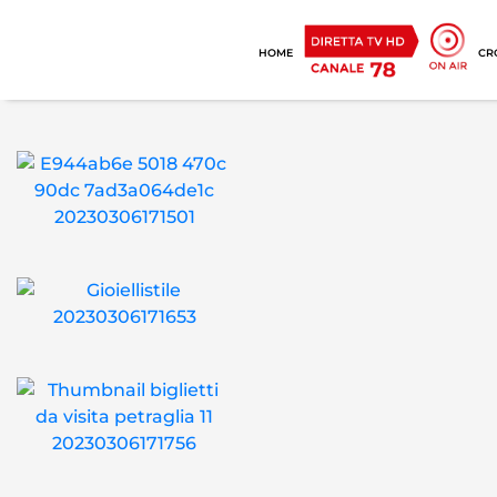
HOME
CR