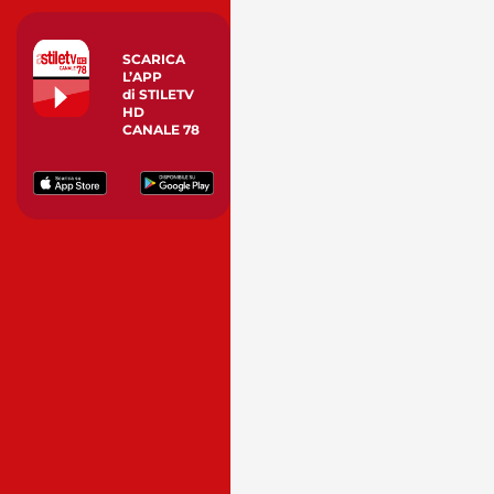
SCARICA
L’APP
di STILETV
HD
CANALE 78