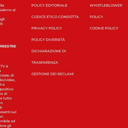
lla
POLICY EDITORIALE
WHISTLEBLOWER
Salerno al
CODICE ETICO CONDOTTA
POLICY
gli
/o
PRIVACY POLICY
COOKIE POLICY
POLICY DIVERSITÀ
ERRESTRE
DICHIARAZIONE DI
TRASPARENZA
LETV è
a
GESTIONE DEI RECLAMI
ziale, di
dio/video,
i e
spositivo
zo di
 e tutto
on
 è
esenti sul
un
nibile ad
ora gli