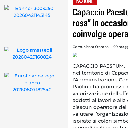
L'AZIONE
Capaccio Paestu
rosa” in occasio
coinvolge operat
Comunicato Stampa
09 magg
CAPACCIO PAESTUM. In 
nel territorio di Capa
l’Amministrazione Co
Paolino ha promosso u
valorizzazione dell’offer
addetti ai lavori e alla 
ciascun operatore del 
valutare l’organizzazi
ispirate ai colori simb
esemplificativo, potran