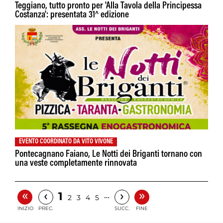
Teggiano, tutto pronto per 'Alla Tavola della Principessa
Costanza': presentata 31^ edizione
EVENTO COORDINATO DA VITO VIVONE
Pontecagnano Faiano, Le Notti dei Briganti tornano con
una veste completamente rinnovata
«
»
‹
›
1
…
2
3
4
5
INIZIO
PREC.
SUCC.
FINE