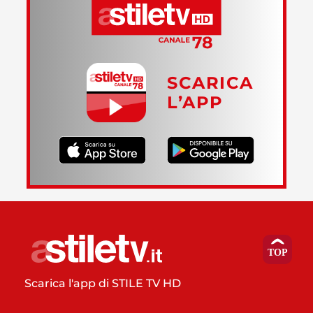
SCARICA
L’APP
Scarica l'app di STILE TV HD