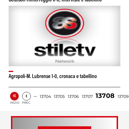
Gelbison-Hinterreggio 0-0, interviste e tabellino
Agropoli-M. Lubrense 1-0, cronaca e tabellino
«
‹
13708
…
13704
13705
13706
13707
13709
INIZIO
PREC.