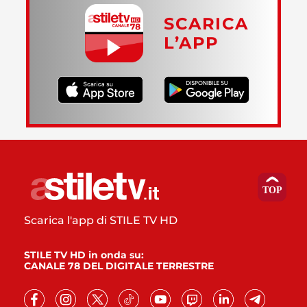
SCARICA
L’APP
Scarica l'app di STILE TV HD
STILE TV HD in onda su:
CANALE 78 DEL DIGITALE TERRESTRE