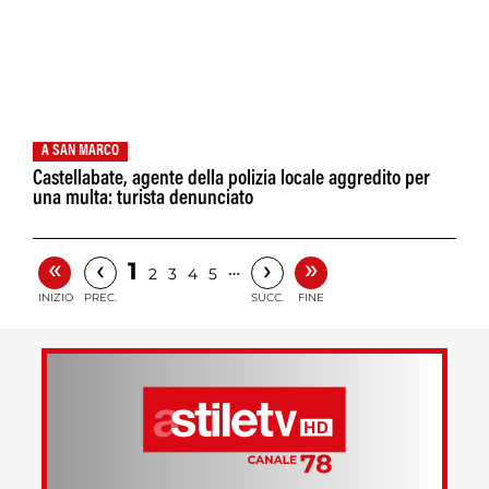
A SAN MARCO
Castellabate, agente della polizia locale aggredito per
una multa: turista denunciato
«
»
‹
›
1
…
2
3
4
5
INIZIO
PREC.
SUCC.
FINE