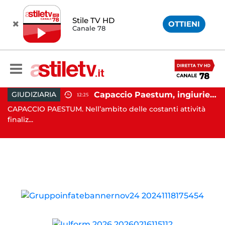
Stile TV HD
OTTIENI
Canale 78
io Paestum, istituita la Guardia Medica Turistica presso il Psaut di Piazza Santini
Capaccio Paestum, ingiurie alla Polizia Municipale sui social: indagato un cittadino
GIUDIZIARIA
12:25
ra
CAPACCIO PAESTUM. Nell’ambito delle costanti attività
NA
finaliz...
o..