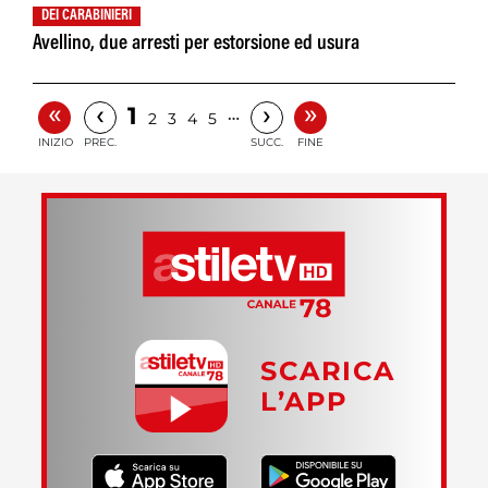
DEI CARABINIERI
Avellino, due arresti per estorsione ed usura
«
»
‹
›
1
…
2
3
4
5
INIZIO
PREC.
SUCC.
FINE
SCARICA
L’APP