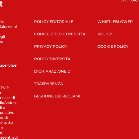
lla
POLICY EDITORIALE
WHISTLEBLOWER
Salerno al
CODICE ETICO CONDOTTA
POLICY
gli
/o
PRIVACY POLICY
COOKIE POLICY
POLICY DIVERSITÀ
ERRESTRE
DICHIARAZIONE DI
TRASPARENZA
LETV è
a
GESTIONE DEI RECLAMI
ziale, di
dio/video,
i e
spositivo
zo di
 e tutto
on
 è
esenti sul