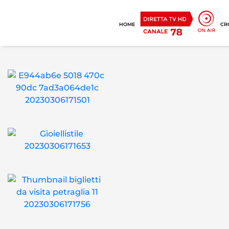
HOME
CR