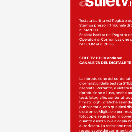
Testata iscritta nel Registro de
Stampa presso il Tribunale di 
n. 34/2009
Società iscritta nel Registro de
Operatori di Comunicazione c
l’AGCOM al n. 20133
STILE TV HD in onda su:
CANALE 78 DEL DIGITALE T
La riproduzione dei contenuti
giornalistici della testata STI
riservata. Pertanto, è vietata l
riproduzione e l’uso, anche par
testi, fotografie, contenuti au
filmati, loghi, grafiche aziendal
pubblicitarie, con qualsiasi di
elettronico/digitale o per mez
fotocopie, registrazioni, cover
quanto è ascrivibile a copia n
autorizzata. La redazione non
responsabile dei commenti pr