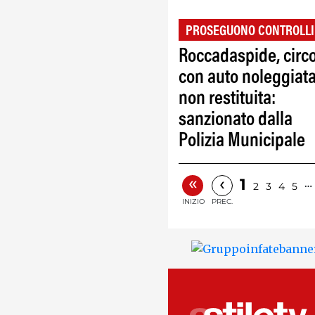
PROSEGUONO CONTROLLI
Roccadaspide, circ
con auto noleggiata
non restituita:
sanzionato dalla
Polizia Municipale
«
‹
1
…
2
3
4
5
INIZIO
PREC.