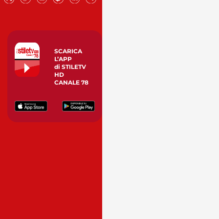
SCARICA
L’APP
di STILETV
HD
CANALE 78