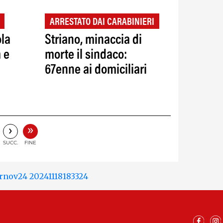
ARRESTATO DAI CARABINIERI
ola
Striano, minaccia di
 e
morte il sindaco:
67enne ai domiciliari
»
›
SUCC.
FINE