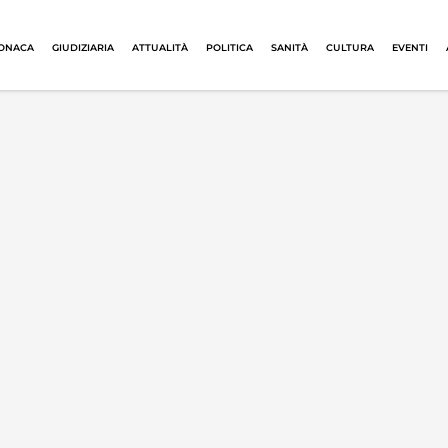
ONACA
GIUDIZIARIA
ATTUALITÀ
POLITICA
SANITÀ
CULTURA
EVENTI