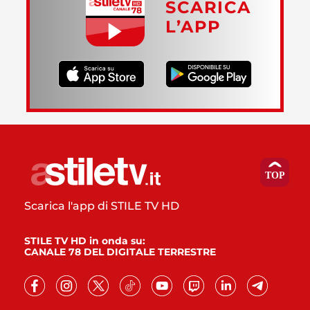
SCARICA
L’APP
Scarica l'app di STILE TV HD
STILE TV HD in onda su:
CANALE 78 DEL DIGITALE TERRESTRE