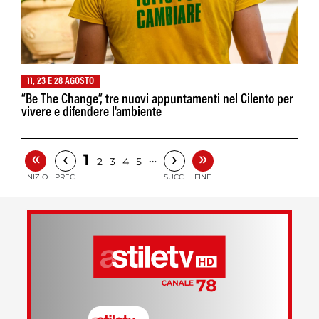
11, 23 E 28 AGOSTO
“Be The Change”, tre nuovi appuntamenti nel Cilento per
vivere e difendere l'ambiente
«
»
‹
›
1
…
2
3
4
5
INIZIO
PREC.
SUCC.
FINE