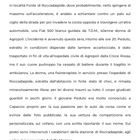
in località Fonte di Roccadaspide, dove probabilmente, nello spingere al
massimo sull'acceleratore, è andato a schiantarsi contro un palo sul
ciglio della strada per poi invadere la corsia opposta e travolgere un'altra
automobile, una Fiat 500 bianca guidata da T.D.M., 40enne donna di
Agropoli. L'incidente è avvenuto questa sera, intorno alle ore 20. Peduto,
estratto in condizioni disperate dalle lamiere accartocciate, è stato
trasportato in fin di vita all'ospedale civile di Agropoli dalla Croce Rossa,
ma il suo cuore purtroppo ha cessato di battere durante il tragitto in
ambulanza. La donna, una fisioterapista in servizio presso l’ospedale di
Roccadaspide, estratta dall'abitacolo in forte stato di choc, è rimasta
miracolosamente illesa: per lei diversi traumi su tutto il corpo giudicati
guaribili in pochi giorni. Il giovane Peduto era molto conosciuto a
Capaccio proprio per la sua passione per le auto da corsa: come si
evince dalle foto pubblicate, la sua vettura da competizione era
personalizzata, sul cofano, con una scritta riportante il suo nome. Sul
posto sono intervenuti i carabinieri della stazione di Roccadaspide, agli