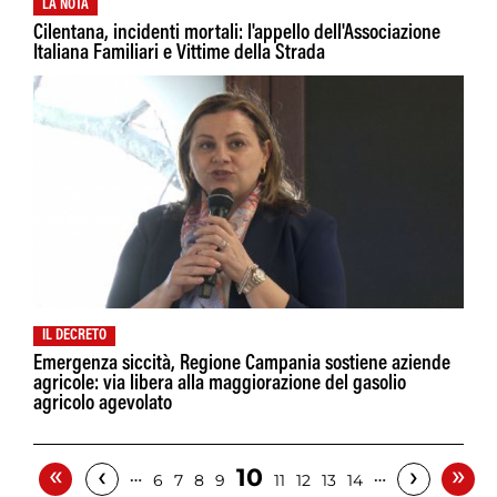
LA NOTA
Cilentana, incidenti mortali: l'appello dell'Associazione
Italiana Familiari e Vittime della Strada
IL DECRETO
Emergenza siccità, Regione Campania sostiene aziende
agricole: via libera alla maggiorazione del gasolio
agricolo agevolato
«
»
‹
›
10
…
…
6
7
8
9
11
12
13
14