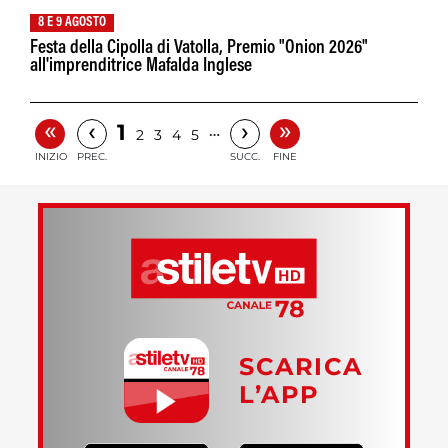
8 E 9 AGOSTO
Festa della Cipolla di Vatolla, Premio "Onion 2026"
all'imprenditrice Mafalda Inglese
«
»
‹
›
1
…
2
3
4
5
INIZIO
PREC.
SUCC.
FINE
SCARICA
L’APP