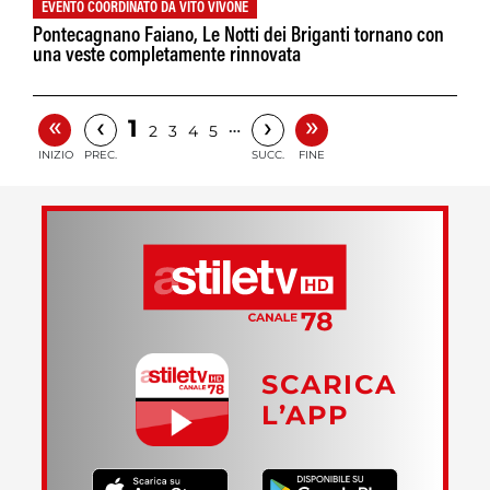
EVENTO COORDINATO DA VITO VIVONE
Pontecagnano Faiano, Le Notti dei Briganti tornano con
una veste completamente rinnovata
«
»
‹
›
1
…
2
3
4
5
INIZIO
PREC.
SUCC.
FINE
SCARICA
L’APP