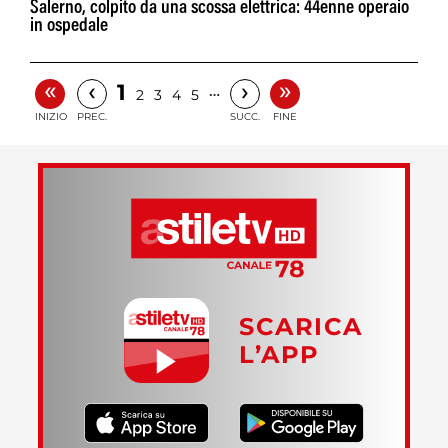
Salerno, colpito da una scossa elettrica: 44enne operaio
in ospedale
«
»
‹
›
1
…
2
3
4
5
INIZIO
PREC.
SUCC.
FINE
SCARICA
L’APP