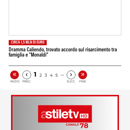
CIRCA 1,5 MLN DI EURO
Dramma Caliendo, trovato accordo sul risarcimento tra
famiglia e "Monaldi"
«
»
‹
›
1
…
2
3
4
5
INIZIO
PREC.
SUCC.
FINE