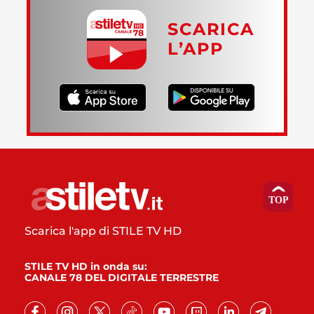
SCARICA
L’APP
Scarica l'app di STILE TV HD
STILE TV HD in onda su:
CANALE 78 DEL DIGITALE TERRESTRE