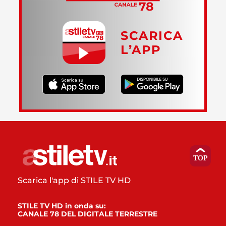
SCARICA
L’APP
Scarica l'app di STILE TV HD
STILE TV HD in onda su:
CANALE 78 DEL DIGITALE TERRESTRE