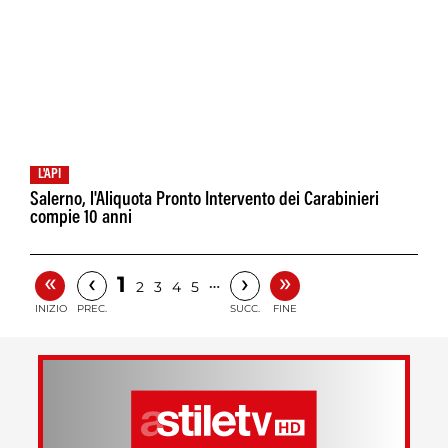
L'API
Salerno, l'Aliquota Pronto Intervento dei Carabinieri
compie 10 anni
«
»
‹
›
1
…
2
3
4
5
INIZIO
PREC.
SUCC.
FINE