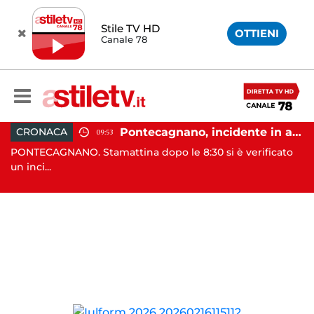
Stile TV HD
OTTIENI
Canale 78
e cambio di passo e nuova stagione politica"
Pontecagnano, incidente in autostrada: 5 giovani feriti
CRONACA
09:53
PONTECAGNANO. Stamattina dopo le 8:30 si è verificato
EB
un inci...
co