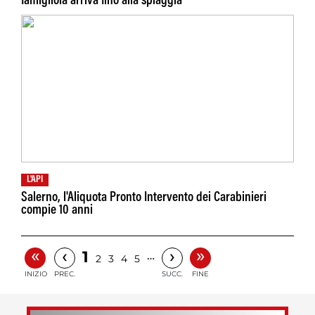
famigliola arriva fino alla spiaggia
L'API
Salerno, l'Aliquota Pronto Intervento dei Carabinieri
compie 10 anni
«
»
‹
›
1
…
2
3
4
5
INIZIO
PREC.
SUCC.
FINE