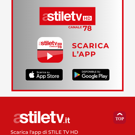
SCARICA
L’APP
Scarica l'app di STILE TV HD