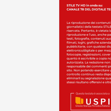
STILE TV HD in onda su:
CANALE 78 DEL DIGITALE T
La riproduzione dei contenuti
giornalistici della testata STI
riservata. Pertanto, è vietata l
riproduzione e l’uso, anche par
testi, fotografie, contenuti au
filmati, loghi, grafiche aziendal
pubblicitarie, con qualsiasi di
elettronico/digitale o per mez
fotocopie, registrazioni, cover
quanto è ascrivibile a copia n
autorizzata. La redazione non
responsabile dei commenti pr
sito. Non potendo esercitare 
controllo continuo resta dispo
eliminarli su segnalazione qual
stessi risultano offensivi e oltr