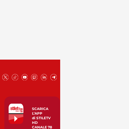
SCARICA
L’APP
di STILETV
HD
CANALE 78