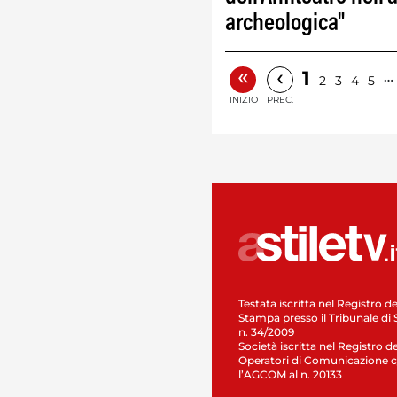
archeologica"
«
‹
1
…
2
3
4
5
INIZIO
PREC.
Testata iscritta nel Registro de
Stampa presso il Tribunale di 
n. 34/2009
Società iscritta nel Registro de
Operatori di Comunicazione c
l’AGCOM al n. 20133