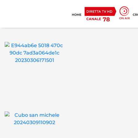
HOME
CR