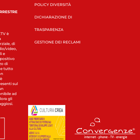
POLICY DIVERSITÀ
ERRESTRE
DICHIARAZIONE DI
TRASPARENZA
LETV è
a
GESTIONE DEI RECLAMI
ziale, di
dio/video,
i e
spositivo
zo di
 e tutto
on
 è
esenti sul
un
nibile ad
ora gli
aggiosi.