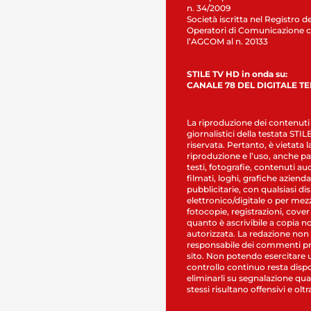
n. 34/2009
Società iscritta nel Registro de
Operatori di Comunicazione c
l’AGCOM al n. 20133
STILE TV HD in onda su:
CANALE 78 DEL DIGITALE T
La riproduzione dei contenuti
giornalistici della testata STI
riservata. Pertanto, è vietata l
riproduzione e l’uso, anche par
testi, fotografie, contenuti au
filmati, loghi, grafiche aziendal
pubblicitarie, con qualsiasi di
elettronico/digitale o per mez
fotocopie, registrazioni, cover
quanto è ascrivibile a copia n
autorizzata. La redazione non
responsabile dei commenti pr
sito. Non potendo esercitare 
controllo continuo resta dispo
eliminarli su segnalazione qual
stessi risultano offensivi e oltr