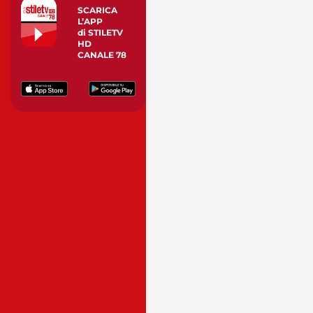
SCARICA
L’APP
di STILETV
HD
CANALE 78