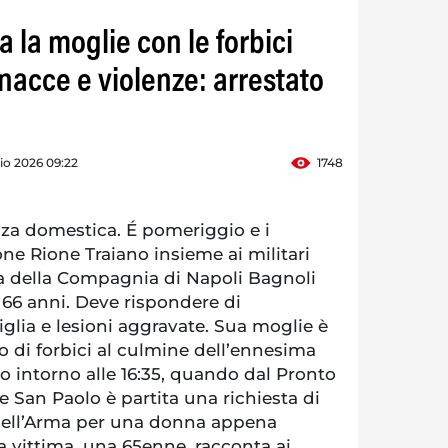
a la moglie con le forbici
nacce e violenze: arrestato
io 2026 09:22
1748
za domestica. É pomeriggio e i
one Rione Traiano insieme ai militari
va della Compagnia di Napoli Bagnoli
66 anni. Deve rispondere di
glia e lesioni aggravate. Sua moglie è
io di forbici al culmine dell’ennesima
ato intorno alle 16:35, quando dal Pronto
 San Paolo è partita una richiesta di
i dell’Arma per una donna appena
La vittima, una 65enne, racconta ai