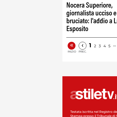
Nocera Superiore,
giornalista ucciso e
bruciato: l'addio a L
Esposito
«
‹
1
…
2
3
4
5
INIZIO
PREC.
Testata iscritta nel Registro de
Stampa presso il Tribunale di 