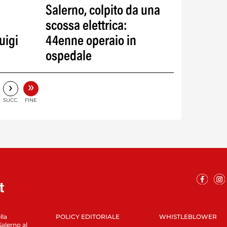
Salerno, colpito da una
scossa elettrica:
uigi
44enne operaio in
ospedale
»
›
SUCC.
FINE
lla
POLICY EDITORIALE
WHISTLEBLOWER
Salerno al