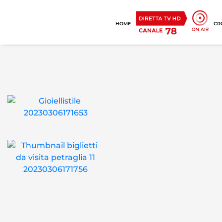
HOME
CR