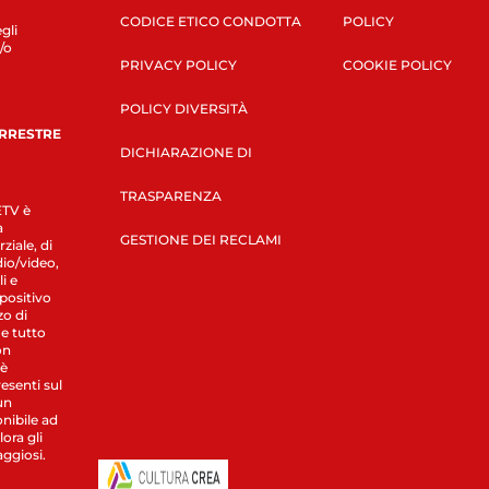
CODICE ETICO CONDOTTA
POLICY
gli
/o
PRIVACY POLICY
COOKIE POLICY
POLICY DIVERSITÀ
ERRESTRE
DICHIARAZIONE DI
TRASPARENZA
LETV è
a
GESTIONE DEI RECLAMI
ziale, di
dio/video,
i e
spositivo
zo di
 e tutto
on
 è
esenti sul
un
nibile ad
ora gli
aggiosi.