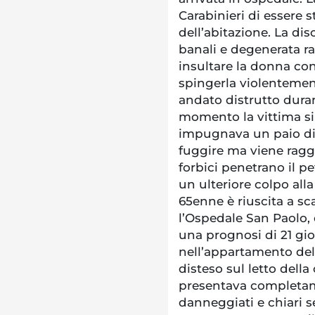
Carabinieri di essere s
dell’abitazione. La di
banali e degenerata r
insultare la donna con
spingerla violentement
andato distrutto duran
momento la vittima si
impugnava un paio di 
fuggire ma viene raggi
forbici penetrano il pe
un ulteriore colpo alla
65enne è riuscita a sc
l’Ospedale San Paolo,
una prognosi di 21 gio
nell’appartamento dell
disteso sul letto dell
presentava completam
danneggiati e chiari s