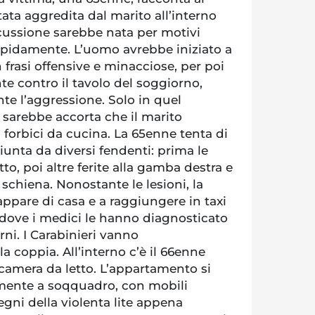
tata aggredita dal marito all’interno
scussione sarebbe nata per motivi
apidamente. L’uomo avrebbe iniziato a
 frasi offensive e minacciose, per poi
e contro il tavolo del soggiorno,
te l’aggressione. Solo in quel
 sarebbe accorta che il marito
forbici da cucina. La 65enne tenta di
unta da diversi fendenti: prima le
tto, poi altre ferite alla gamba destra e
 schiena. Nonostante le lesioni, la
appare di casa e a raggiungere in taxi
 dove i medici le hanno diagnosticato
rni. I Carabinieri vanno
a coppia. All’interno c’è il 66enne
a camera da letto. L’appartamento si
ente a soqquadro, con mobili
egni della violenta lite appena