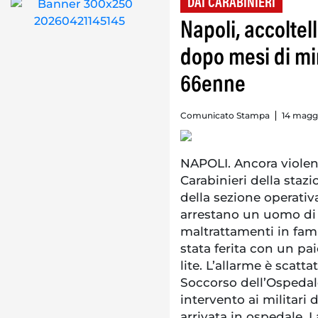
DAI CARABINIERI
Napoli, accoltell
dopo mesi di mi
66enne
Comunicato Stampa
14 magg
NAPOLI. Ancora violen
Carabinieri della stazi
della sezione operati
arrestano un uomo di 
maltrattamenti in fami
stata ferita con un pa
lite. L’allarme è scatt
Soccorso dell’Ospedale
intervento ai militar
arrivata in ospedale. 