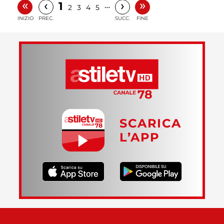
«
»
‹
›
1
…
2
3
4
5
INIZIO
PREC.
SUCC.
FINE
SCARICA
L’APP