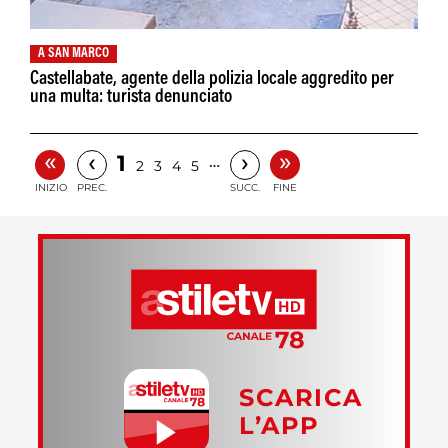
A SAN MARCO
Castellabate, agente della polizia locale aggredito per
una multa: turista denunciato
«
»
‹
›
1
…
2
3
4
5
INIZIO
PREC.
SUCC.
FINE
SCARICA
L’APP