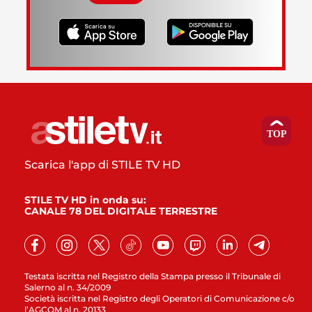
Scarica l'app di STILE TV HD
STILE TV HD in onda su:
CANALE 78 DEL DIGITALE TERRESTRE
Testata iscritta nel Registro della Stampa presso il Tribunale di
Salerno al n. 34/2009
Società iscritta nel Registro degli Operatori di Comunicazione c/o
l’AGCOM al n. 20133