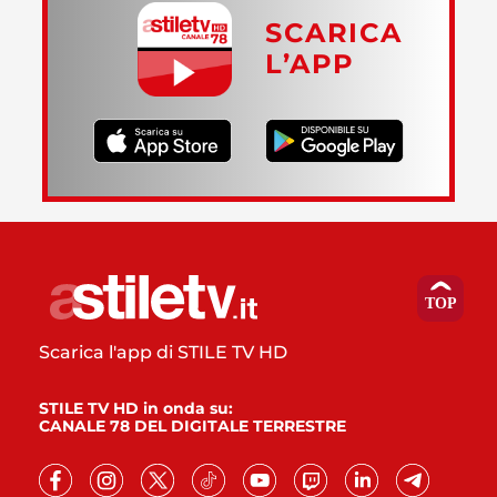
SCARICA
L’APP
Scarica l'app di STILE TV HD
STILE TV HD in onda su:
CANALE 78 DEL DIGITALE TERRESTRE