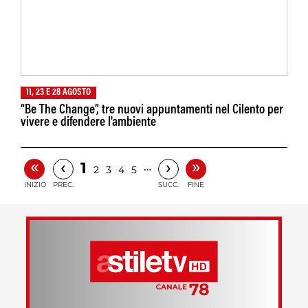
11, 23 E 28 AGOSTO
“Be The Change”, tre nuovi appuntamenti nel Cilento per
vivere e difendere l'ambiente
«
»
‹
›
1
…
2
3
4
5
INIZIO
PREC.
SUCC.
FINE