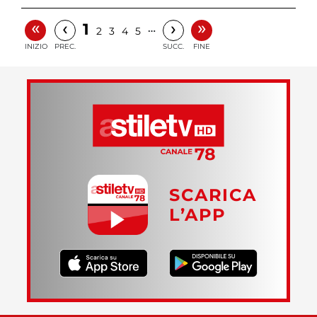
«
»
‹
›
1
…
2
3
4
5
INIZIO
PREC.
SUCC.
FINE
SCARICA
L’APP