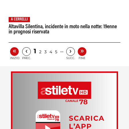
A CERRELLI
Altavilla Silentina, incidente in moto nella notte: 19enne
in prognosi riservata
«
»
‹
›
1
…
2
3
4
5
INIZIO
PREC.
SUCC.
FINE
SCARICA
L’APP