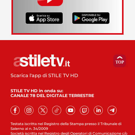
Scarica l'app di STILE TV HD
STILE TV HD in onda su:
CANALE 78 DEL DIGITALE TERRESTRE
Testata iscritta nel Registro della Stampa presso il Tribunale di
Salerno al n. 34/2009
Società iscritta nel Registro degli Operatori di Comunicazione c/o