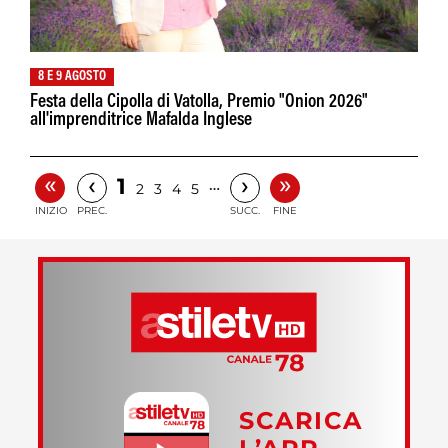
8 E 9 AGOSTO
Festa della Cipolla di Vatolla, Premio "Onion 2026"
all'imprenditrice Mafalda Inglese
«
»
‹
›
1
…
2
3
4
5
INIZIO
PREC.
SUCC.
FINE
SCARICA