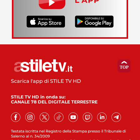
L’APP
Scarica l'app di STILE TV HD
STILE TV HD in onda su:
CANALE 78 DEL DIGITALE TERRESTRE
Testata iscritta nel Registro della Stampa presso il Tribunale di
Salerno al n. 34/2009