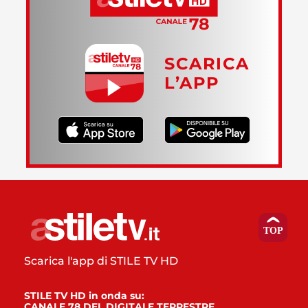
SCARICA
L’APP
Scarica l'app di STILE TV HD
STILE TV HD in onda su:
CANALE 78 DEL DIGITALE TERRESTRE