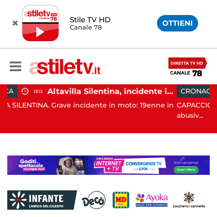
Stile TV HD
OTTIENI
Canale 78
Altavilla Silentina, incidente in moto nella notte: 19enne in prognosi riservata
CRONACA
15:38
cidente in moto: 19enne in
CAPACCIO PAESTUM. Tolleranza zer
abusiv...