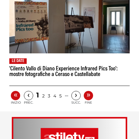
LE DATE
'Cilento Vallo di Diano Experience Infrared Pics Too':
mostre fotografiche a Ceraso e Castellabate
«
»
‹
›
1
…
2
3
4
5
INIZIO
PREC.
SUCC.
FINE