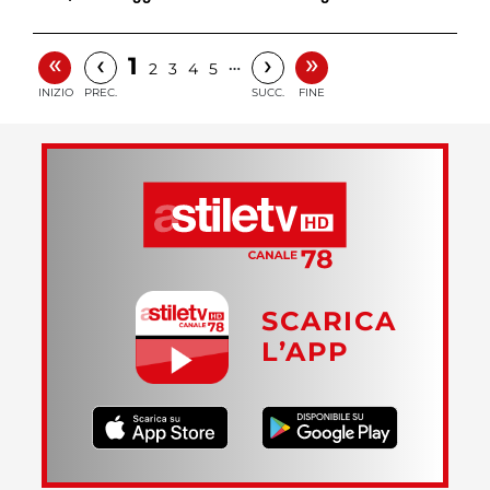
«
»
‹
›
1
…
2
3
4
5
INIZIO
PREC.
SUCC.
FINE
SCARICA
L’APP