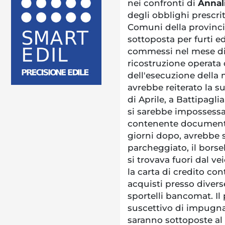
nei confronti di
Anna
degli obblighi prescrit
Comuni della provincia
sottoposta per furti ed
commessi nel mese di
ricostruzione operata d
dell'esecuzione della 
avrebbe reiterato la s
di Aprile, a Battipagli
si sarebbe impossessat
contenente documenti 
giorni dopo, avrebbe s
parcheggiato, il borse
si trovava fuori dal ve
la carta di credito co
acquisti presso divers
sportelli bancomat. I
suscettivo di impugna
saranno sottoposte al v