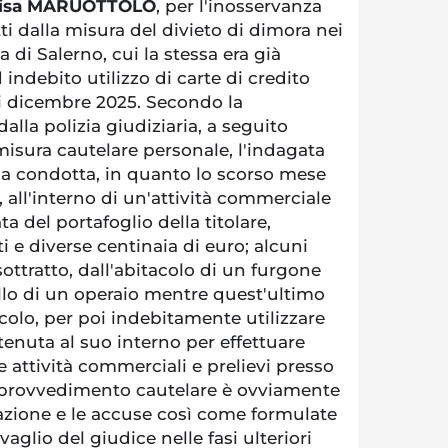
lisa MARUOTTOLO
, per l'inosservanza
ti dalla misura del divieto di dimora nei
 di Salerno, cui la stessa era già
 indebito utilizzo di carte di credito
 dicembre 2025. Secondo la
alla polizia giudiziaria, a seguito
misura cautelare personale, l'indagata
ua condotta, in quanto lo scorso mese
a, all'interno di un'attività commerciale
a del portafoglio della titolare,
e diverse centinaia di euro; alcuni
ottratto, dall'abitacolo di un furgone
llo di un operaio mentre quest'ultimo
icolo, per poi indebitamente utilizzare
ntenuta al suo interno per effettuare
e attività commerciali e prelievi presso
l provvedimento cautelare è ovviamente
zione e le accuse così come formulate
aglio del giudice nelle fasi ulteriori