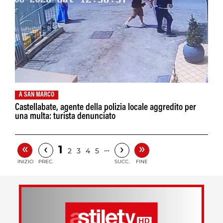
A SAN MARCO
Castellabate, agente della polizia locale aggredito per
una multa: turista denunciato
«
»
‹
›
1
…
2
3
4
5
INIZIO
PREC.
SUCC.
FINE