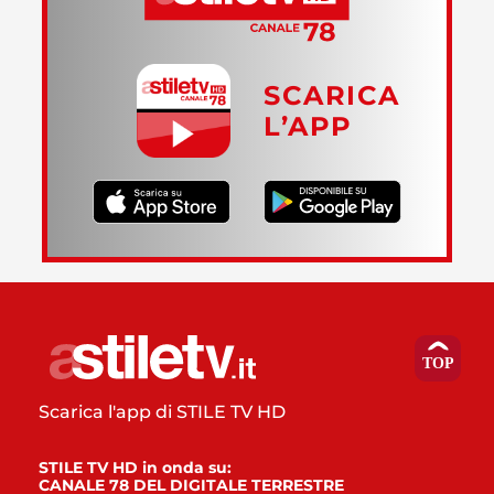
SCARICA
L’APP
Scarica l'app di STILE TV HD
STILE TV HD in onda su:
CANALE 78 DEL DIGITALE TERRESTRE