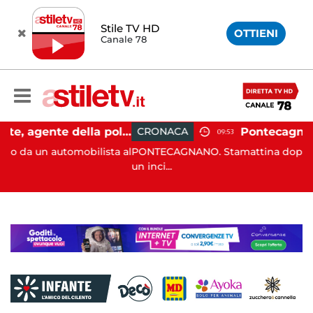
Stile TV HD
OTTIENI
Canale 78
Castellabate, agente della polizia locale aggredito per una multa: turista denunciato
CRONACA
09:53
omobilista al
PONTECAGNANO. Stamattina dopo le 8:30 si è ver
un inci...