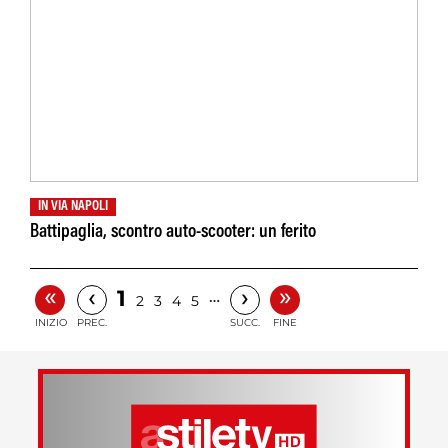
IN VIA NAPOLI
Battipaglia, scontro auto-scooter: un ferito
«
»
‹
›
1
…
2
3
4
5
INIZIO
PREC.
SUCC.
FINE