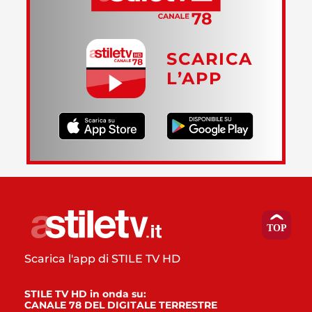
SCARICA
L’APP
Scarica l'app di STILE TV HD
STILE TV HD in onda su:
CANALE 78 DEL DIGITALE TERRESTRE