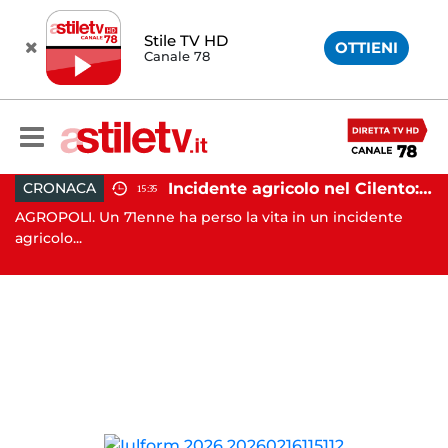
Stile TV HD
OTTIENI
Canale 78
ottenere denaro: 31enne in carcere
Incidente agricolo nel Cilento: trattore si ribalta, muore 71enne
CRONACA
15:35
AGROPOLI. Un 71enne ha perso la vita in un incidente
TR
agricolo...
de