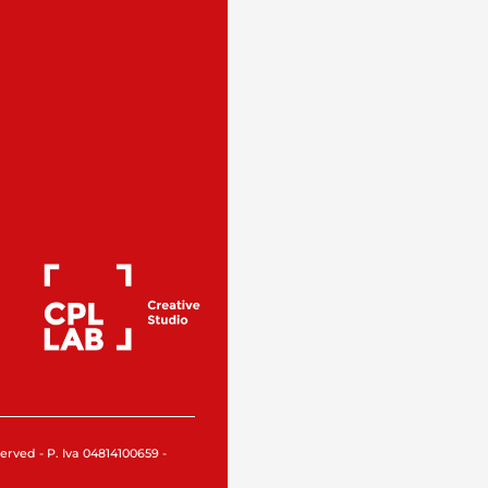
rved - P. Iva 04814100659 -