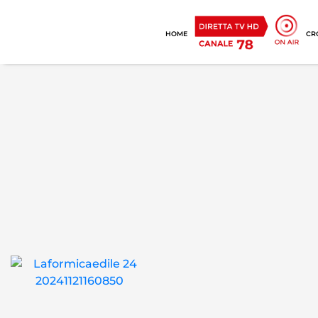
HOME
CR