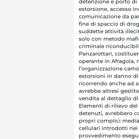
detenzione e porto di 
estorsione, accesso ind
comunicazione da part
fine di spaccio di drog
suddette attività ille
solo con metodo mafio
criminale riconducibi
Panzarottari, costitue
operante in Afragola, 
l’organizzazione camor
estorsioni in danno d
ricorrendo anche ad at
avrebbe altresì gestit
vendita al dettaglio d
Elementi di rilievo de
detenuti, avrebbero co
propri complici median
cellulari introdotti ne
provvedimento eseguit