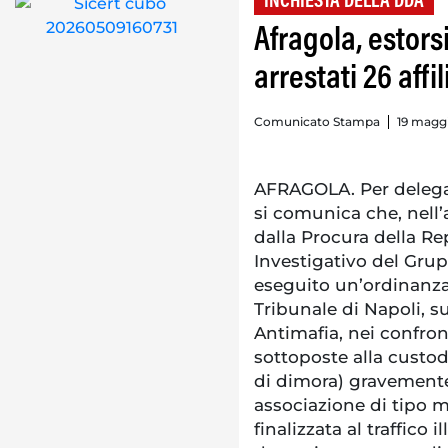
INCHIESTA DELLA DDA
Afragola, estors
arrestati 26 affi
Comunicato Stampa
19 magg
AFRAGOLA. Per delega 
si comunica che, nell’
dalla Procura della Re
Investigativo del Grup
eseguito un’ordinanza
Tribunale di Napoli, su
Antimafia, nei confron
sottoposte alla custodi
di dimora) gravemente i
associazione di tipo 
finalizzata al traffico 