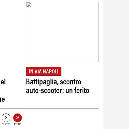
IN VIA NAPOLI
nel
Battipaglia, scontro
auto-scooter: un ferito
ne
»
›
SUCC.
FINE