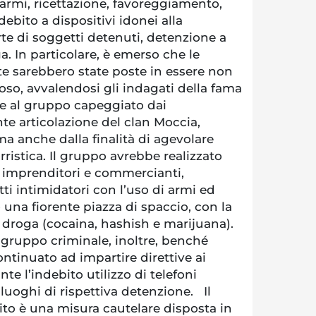
armi, ricettazione, favoreggiamento,
ebito a dispositivi idonei alla
e di soggetti detenuti, detenzione a
a. In particolare, è emerso che le
cite sarebbero state poste in essere non
so, avvalendosi gli indagati della fama
le al gruppo capeggiato dai
nte articolazione del clan Moccia,
ma anche dalla finalità di agevolare
ristica. Il gruppo avrebbe realizzato
i imprenditori e commercianti,
ti intimidatori con l’uso di armi ed
o una fiorente piazza di spaccio, con la
i droga (cocaina, hashish e marijuana).
l gruppo criminale, inoltre, benché
ntinuato ad impartire direttive ai
te l’indebito utilizzo di telefoni
i luoghi di rispettiva detenzione. Il
o è una misura cautelare disposta in