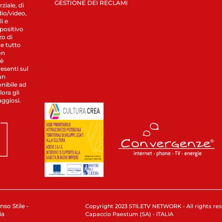
GESTIONE DEI RECLAMI
ziale, di
dio/video,
i e
spositivo
zo di
 e tutto
on
 è
esenti sul
un
nibile ad
ora gli
aggiosi.
nso Stile -
Copyright 2023 STILETV NETWORK - All rights rese
ia
Capaccio Paestum (SA) - ITALIA