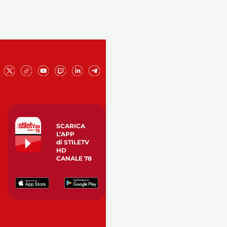
SCARICA
L’APP
di STILETV
HD
CANALE 78