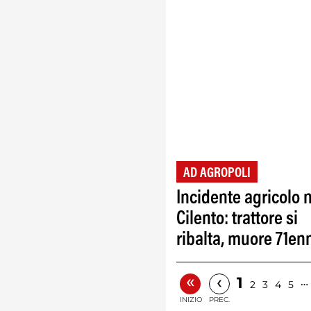
AD AGROPOLI
Incidente agricolo 
Cilento: trattore si
ribalta, muore 71en
«
‹
1
…
2
3
4
5
INIZIO
PREC.