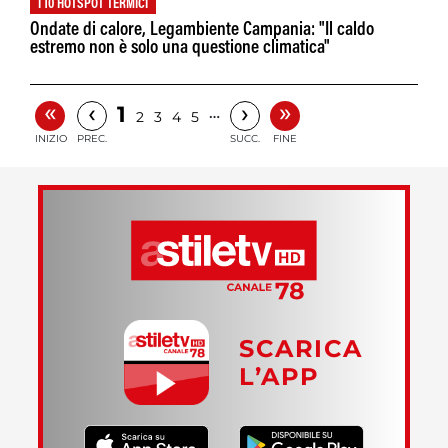
I 10 HOTSPOT TERMICI
Ondate di calore, Legambiente Campania: "Il caldo
estremo non è solo una questione climatica"
«
»
‹
›
1
…
2
3
4
5
INIZIO
PREC.
SUCC.
FINE
SCARICA
L’APP