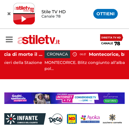
Stile TV HD
OTTIENI
Canale 78
Striano, minaccia di morte il sindaco: 67enne ai domiciliari
CRONACA
06:17
a Stazione
MONTECORICE. Blitz congiunto all’alba di oggi da pa
pol...