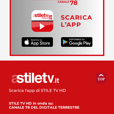
SCARICA
L’APP
Scarica l'app di STILE TV HD
STILE TV HD in onda su:
CANALE 78 DEL DIGITALE TERRESTRE