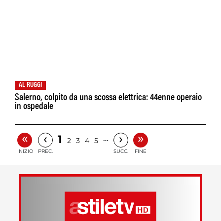
AL RUGGI
Salerno, colpito da una scossa elettrica: 44enne operaio
in ospedale
«
»
‹
›
1
…
2
3
4
5
INIZIO
PREC.
SUCC.
FINE