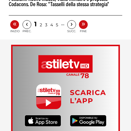
Codacons. De Rosa: "Tasselli della stessa strategia"
«
»
‹
›
1
…
2
3
4
5
INIZIO
PREC.
SUCC.
FINE
SCARICA
L’APP