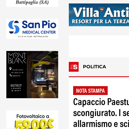
POLITICA
NOTA STAMPA
Capaccio Paest
scongiurato. I se
allarmismo e sci