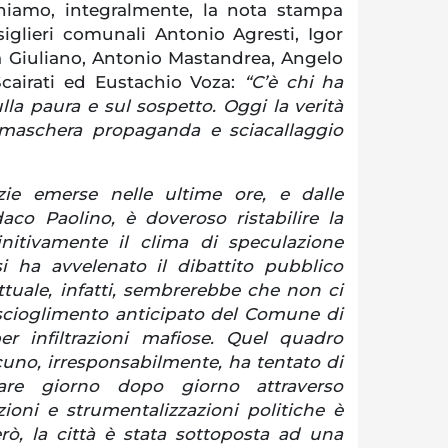
hiamo, integralmente, la nota stampa
siglieri comunali Antonio Agresti, Igor
ia Giuliano, Antonio Mastandrea, Angelo
cairati ed Eustachio Voza:
“C’è chi ha
la paura e sul sospetto. Oggi la verità
e smaschera propaganda e sciacallaggio
izie emerse nelle ultime ore, e dalle
daco Paolino, è doveroso ristabilire la
initivamente il clima di speculazione
i ha avvelenato il dibattito pubblico
attuale, infatti, sembrerebbe che non ci
 scioglimento anticipato del Comune di
r infiltrazioni mafiose. Quel quadro
cuno, irresponsabilmente, ha tentato di
tare giorno dopo giorno attraverso
zioni e strumentalizzazioni politiche è
erò, la città è stata sottoposta ad una