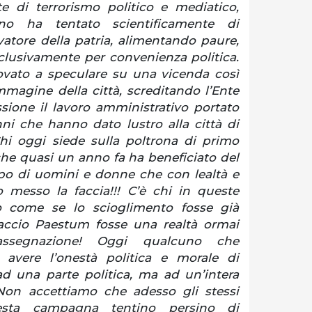
 di terrorismo politico e mediatico,
no ha tentato scientificamente di
vatore della patria, alimentando paure,
sclusivamente per convenienza politica.
rovato a speculare su una vicenda così
mmagine della città, screditando l’Ente
sione il lavoro amministrativo portato
nni che hanno dato lustro alla città di
i oggi siede sulla poltrona di primo
che quasi un anno fa ha beneficiato del
o di uomini e donne che con lealtà e
messo la faccia!!! C’è chi in queste
o come se lo scioglimento fosse già
accio Paestum fosse una realtà ormai
assegnazione! Oggi qualcuno che
 avere l’onestà politica e morale di
d una parte politica, ma ad un’intera
Non accettiamo che adesso gli stessi
esta campagna tentino persino di