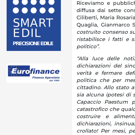
Riceviamo e pubblic
diffusa dai sette con
Ciliberti, Maria Rosar
Quaglia, Gianmarco S
costruito consenso sul
ristabilisce i fatti 
politico”.
“Alla luce delle not
dichiarazioni del sin
verità e fermare def
politica che per mes
cittadino. Allo stato 
sia alcuna ipotesi di
Capaccio Paestum pe
catastrofico che qual
costruire e alimen
dichiarazioni, insinua
crollato! Per mesi, p