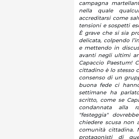
campagna martellante
nella quale qualcu
accreditarsi come sal
tensioni e sospetti e
È grave che si sia p
delicata, colpendo l’i
e mettendo in discus
avanti negli ultimi a
Capaccio Paestum! Ch
cittadino è lo stesso 
consenso di un grupp
buona fede ci hanno 
settimane ha parlat
scritto, come se Cap
condannata alla r
"festeggia" dovrebbe
chiedere scusa non a
comunità cittadina. 
protagonisti di qu