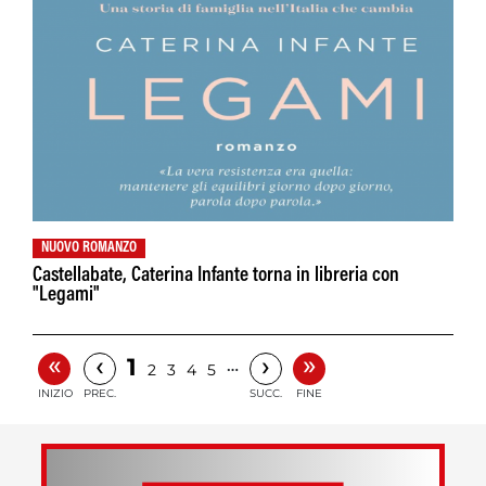
NUOVO ROMANZO
Castellabate, Caterina Infante torna in libreria con
"Legami"
«
»
‹
›
1
…
2
3
4
5
INIZIO
PREC.
SUCC.
FINE