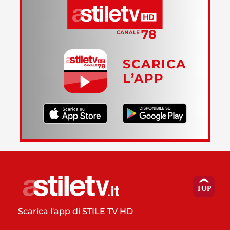
SCARICA
L’APP
Scarica l'app di STILE TV HD