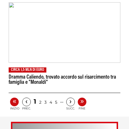
CIRCA 1,5 MLN DI EURO
Dramma Caliendo, trovato accordo sul risarcimento tra
famiglia e "Monaldi"
«
»
‹
›
1
…
2
3
4
5
INIZIO
PREC.
SUCC.
FINE