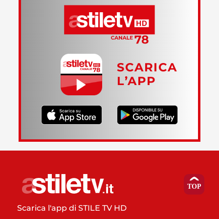
SCARICA
L’APP
Scarica l'app di STILE TV HD