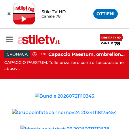
Stile TV HD
OTTIENI
Canale 78
 in moto nella notte: 19enne in prognosi riservata
Capaccio Paestum, ombrellone selvaggio: blitz della Municipale, sgomberate tutte le spiagge libere
CRONACA
15:38
in
CAPACCIO PAESTUM. Tolleranza zero contro l'occupazione
C
abusiv...
dr