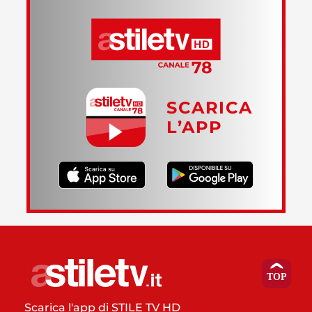
SCARICA
L’APP
Scarica l'app di STILE TV HD