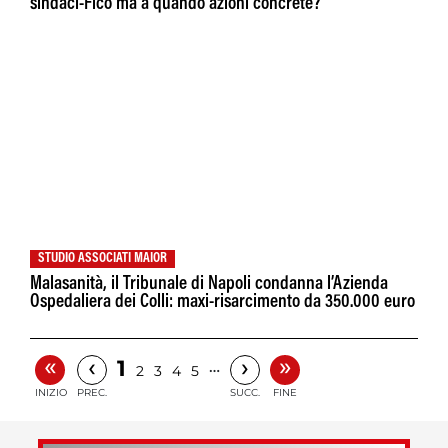
sindaci-Fico ma a quando azioni concrete?"
STUDIO ASSOCIATI MAIOR
Malasanità, il Tribunale di Napoli condanna l’Azienda
Ospedaliera dei Colli: maxi-risarcimento da 350.000 euro
«
»
‹
›
1
…
2
3
4
5
INIZIO
PREC.
SUCC.
FINE