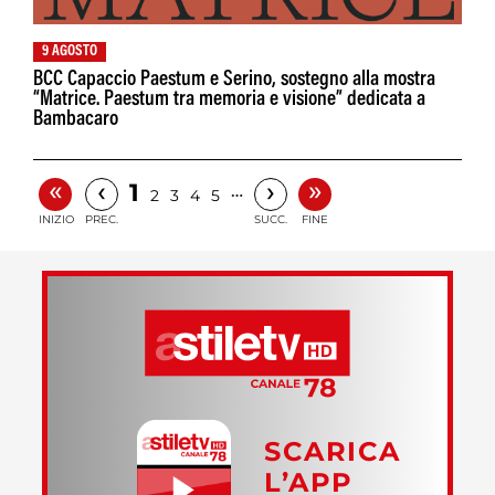
9 AGOSTO
BCC Capaccio Paestum e Serino, sostegno alla mostra
“Matrice. Paestum tra memoria e visione” dedicata a
Bambacaro
«
»
‹
›
1
…
2
3
4
5
INIZIO
PREC.
SUCC.
FINE
SCARICA
L’APP