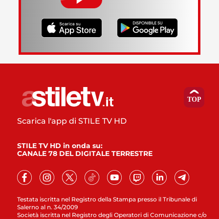
Scarica l'app di STILE TV HD
STILE TV HD in onda su:
CANALE 78 DEL DIGITALE TERRESTRE
Testata iscritta nel Registro della Stampa presso il Tribunale di
Salerno al n. 34/2009
Società iscritta nel Registro degli Operatori di Comunicazione c/o