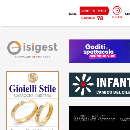
HOME
CR