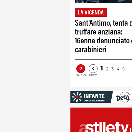
LA VICENDA
Sant'Antimo, tenta 
truffare anziana:
16enne denunciato 
carabinieri
«
‹
1
…
2
3
4
5
INIZIO
PREC.