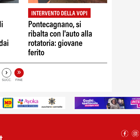
INTERVENTO DELLA VOPI
di
Pontecagnano, si
ribalta con l'auto alla
dai
rotatoria: giovane
ferito
»
›
SUCC.
FINE