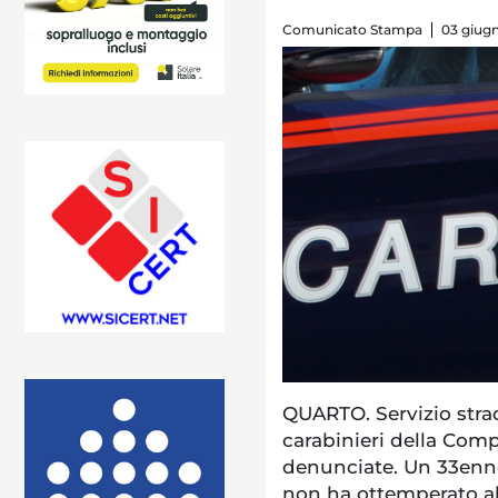
Comunicato Stampa
03 giugn
QUARTO. Servizio straor
carabinieri della Com
denunciate. Un 33enne
non ha ottemperato all’