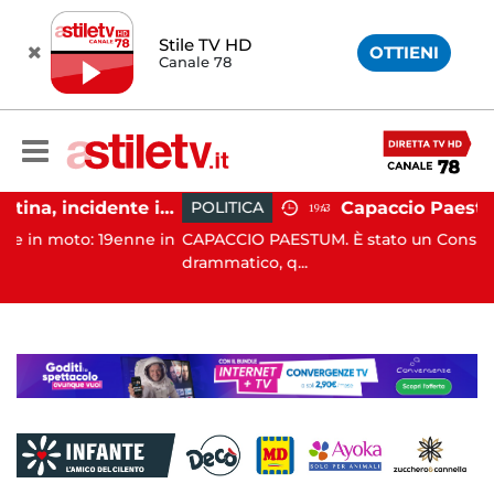
Stile TV HD
OTTIENI
Canale 78
Altavilla Silentina, incidente in moto nella notte: 19enne in prognosi riservata
POLITICA
19:43
 19enne in
CAPACCIO PAESTUM. È stato un Consiglio comunal
drammatico, q...