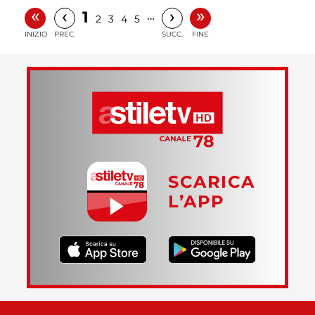
«
»
‹
›
1
…
2
3
4
5
INIZIO
PREC.
SUCC.
FINE
SCARICA
L’APP