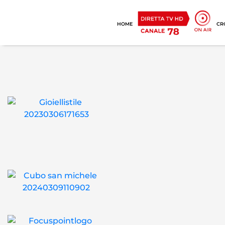
HOME
CR