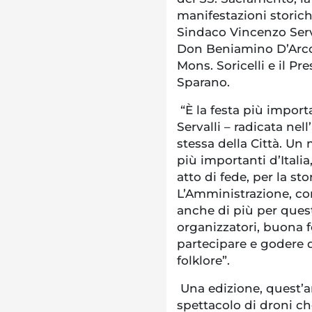
manifestazioni storiche
Sindaco Vincenzo Serval
Don Beniamino D’Arco,
Mons. Soricelli e il Pr
Sparano.
“È la festa più importa
Servalli – radicata nel
stessa della Città. Un
più importanti d’Italia
atto di fede, per la st
L’Amministrazione, co
anche di più per quest
organizzatori, buona f
partecipare e godere di
folklore”.
Una edizione, quest’an
spettacolo di droni che