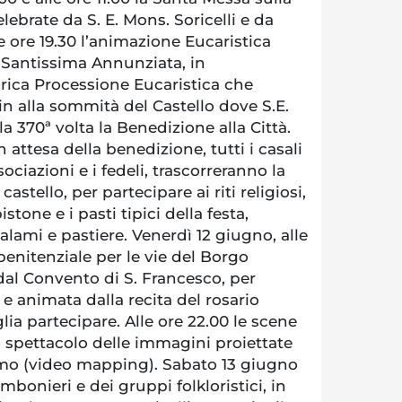
elebrate da S. E. Mons. Soricelli e da
e ore 19.30 l’animazione Eucaristica
 Santissima Annunziata, in
rica Processione Eucaristica che
 fin alla sommità del Castello dove S.E.
 la 370ª volta la Benedizione alla Città.
n attesa della benedizione, tutti i casali
ociazioni e i fedeli, trascorreranno la
astello, per partecipare ai riti religiosi,
istone e i pasti tipici della festa,
alami e pastiere. Venerdì 12 giugno, alle
penitenziale per le vie del Borgo
al Convento di S. Francesco, per
 e animata dalla recita del rosario
ia partecipare. Alle ore 22.00 le scene
o spettacolo delle immagini proiettate
omo (video mapping). Sabato 13 giugno
bonieri e dei gruppi folkloristici, in