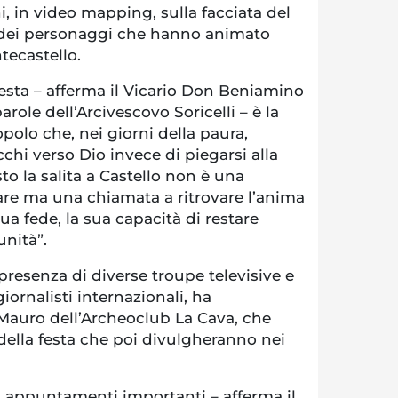
, in video mapping, sulla facciata del
 dei personaggi che hanno animato
ntecastello.
esta – afferma il Vicario Don Beniamino
arole dell’Arcivescovo Soricelli – è la
olo che, nei giorni della paura,
cchi verso Dio invece di piegarsi alla
to la salita a Castello non è una
are ma una chiamata a ritrovare l’anima
sua fede, la sua capacità di restare
unità”.
presenza di diverse troupe televisive e
iornalisti internazionali, ha
Mauro dell’Archeoclub La Cava, che
della festa che poi divulgheranno nei
i appuntamenti importanti – afferma il