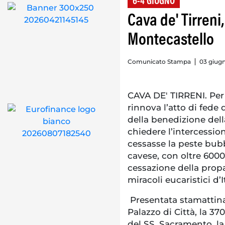
6-4 GIUGNO
Cava de' Tirreni,
Montecastello
Comunicato Stampa
03 giugn
CAVA DE' TIRRENI. Per
rinnova l’atto di fede 
della benedizione della
chiedere l’intercessi
cessasse la peste bu
cavese, con oltre 6000
cessazione della propa
miracoli eucaristici d’It
Presentata stamattina
Palazzo di Città, la 3
del SS. Sacramento, la 