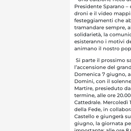
Presidente Sparano – c
droni e il video mappi
festeggiamenti che ab
tramandare sempre, alt
solidarietà, la comuni
esisteranno i motivi 
animano il nostro pop
Si parte il prossimo s
l’accensione del gran
Domenica 7 giugno, all
Domini, con il solenne
Martire, presieduto da S
termine, alle ore 20.00
Cattedrale. Mercoledì 1
della Fede, in collabo
Castello e giungerà sul
giugno, la giornata per
importante; alle ore 8.