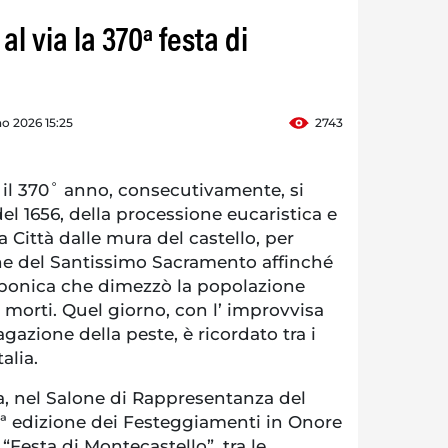
 al via la 370ª festa di
o 2026 15:25
2743
 il 370˚ anno, consecutivamente, si
del 1656, della processione eucaristica e
 Città dalle mura del castello, per
one del Santissimo Sacramento affinché
bbonica che dimezzò la popolazione
 morti. Quel giorno, con l’ improvvisa
gazione della peste, è ricordato tra i
alia.
, nel Salone di Rappresentanza del
70ª edizione dei Festeggiamenti in Onore
“Festa di Montecastello”, tra le