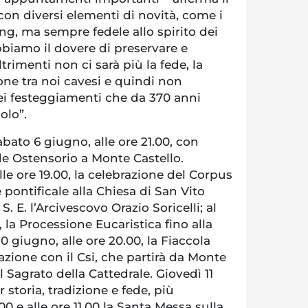
on diversi elementi di novità, come i
ng, ma sempre fedele allo spirito dei
biamo il dovere di preservare e
rimenti non ci sarà più la fede, la
one tra noi cavesi e quindi non
dei festeggiamenti che da 370 anni
olo”.
abato 6 giugno, alle ore 21.00, con
de Ostensorio a Monte Castello.
e ore 19.00, la celebrazione del Corpus
 pontificale alla Chiesa di San Vito
. E. l’Arcivescovo Orazio Soricelli; al
, la Processione Eucaristica fino alla
0 giugno, alle ore 20.00, la Fiaccola
razione con il Csi, che partirà da Monte
 Sagrato della Cattedrale. Giovedì 11
 storia, tradizione e fede, più
00 e alle ore 11.00 la Santa Messa sulla